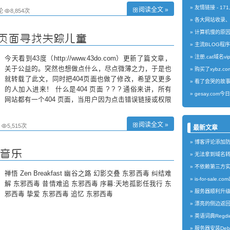
友情链接
- 17
阅读全文 »
论
8,854次
各大网站收录
计算机慢的原
益页面寻找失踪儿童
主流BLOG程
注册.cat域名vip
今天看到43度（http://www.43do.com）更新了篇文章，
关于公益的。突然也想做点什么，尽点微薄之力，于是也
购买了xybz.c
就转载了此文，同时把404页面也做了修改，希望又更多
看了会哭的故
的人加入进来！ 什么是404 页面 ? ? ? 通俗来讲，所有
gesay.com
网站都有一个404 页面，当用户因为点击错误链接或权限
问题被拒绝访问的时候就会自动转到该页面。大多数网站
都
阅读全文 »
5,515次
最新文章
博客评论添加
音乐
无法拿到域名
不依赖第三方实现l
禅悟 Zen Breakfast 幽谷之路 幻影交叠 东邪西毒 纠结难
is-for-sale
解 东邪西毒 昔情难追 东邪西毒 序幕:天地孤影任我行 东
服务器顺利升级到M
邪西毒 挚爱 东邪西毒 追忆 东邪西毒
漂亮的侧边返
英语词典Regdi
服务器安装Debi