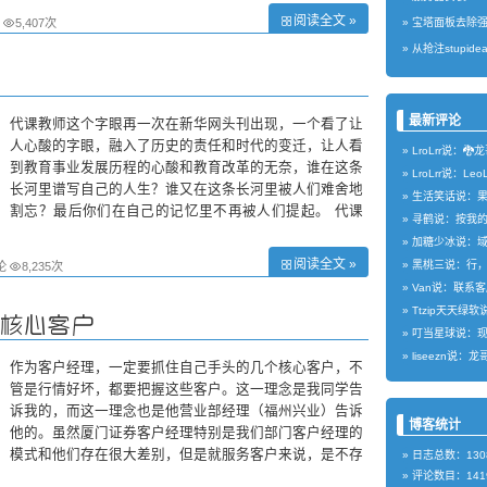
阅读全文 »
5,407次
宝塔面板去除
从抢注stupid
最新评论
代课教师这个字眼再一次在新华网头刊出现，一个看了让
人心酸的字眼，融入了历史的责任和时代的变迁，让人看
LroLrr说：🐉
到教育事业发展历程的心酸和教育改革的无奈，谁在这条
LroLrr说：Le
长河里谱写自己的人生？谁又在这条长河里被人们难舍地
生活笑话说：
割忘？最后你们在自己的记忆里不再被人们提起。 代课
寻鹤说：按我的想
老师的由来和消失和十年前的“下岗”截然不同，他们的付
加糖少冰说：
阅读全文 »
黑桃三说：行
论
8,235次
Van说：联系客
Ttzip天天绿软
核心客户
叮当星球说：现在
liseezn说：龙
作为客户经理，一定要抓住自己手头的几个核心客户，不
管是行情好坏，都要把握这些客户。这一理念是我同学告
诉我的，而这一理念也是他营业部经理（福州兴业）告诉
博客统计
他的。虽然厦门证券客户经理特别是我们部门客户经理的
模式和他们存在很大差别，但是就服务客户来说，是不存
日志总数：130
在多大区别的。那么如何服务客户呢？ &nb
评论数目：141