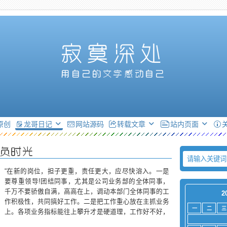
寂寞深处
用自己的文字感动自己
原创
龙哥日记
网站源码
转载文章
站内页面
负时光
“在新的岗位，担子更重，责任更大，应尽快溶入。一是
要尊重领导!团结同事，尤其是公司业务部的全体同事，
千万不要骄傲自满，高高在上，调动本部门全体同事的工
2
作积极性，共同搞好工作。二是把工作重心放在主抓业务
一
二
三
上。各项业务指标能往上攀升才是硬道理，工作好不好，
能力强不强，只能用数据说话。三是严于律己。不该吃的