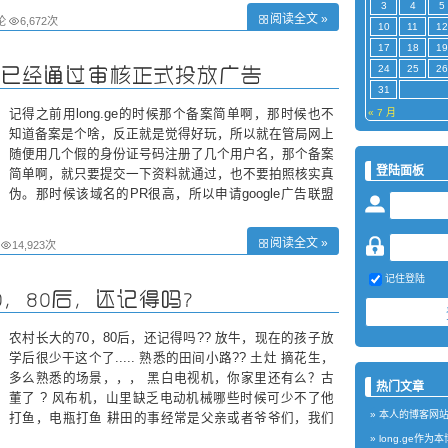
3
4
5
阅读全文 »
论
6,672次
10
11
12
17
18
19
24
25
26
已经通过审核正式投放广告
31
记得之前用long.ge的时候那个备案简单啊，那时候也不
« 7 月
知道备案是个啥，反正就是觉得好玩，所以就在管局网上
随便用几个假的身份证号码注册了几个用户名，那个备案
登陆面板
简单啊，就只要提交一下资料就通过，也不要拍照核实真
伪。那时候该域名的PR很高，所以申请google广告联盟
通过了，但是一直都没有认真去填写资料和银行卡信息，
挂
阅读全文 »
14,923次
记住登陆
0，80后，还记得吗?
农村长大的70，80后，还记得吗?? 放牛，现在的孩子放
学后很少干这个了..... 熟悉的田间小路?? 土灶 摘花生，
多么熟悉的场景，，， 黑白电视机，你家里还有么？古
热门文章
董了 ? 风布机，山里缺乏电动机械哪些时候可少不了他
本人的博客网
打鱼，电瓶打鱼 耕田的事经常是父亲或者爷爷们，我们
80后、90后干过的不多 扯秧苗 ?
long.ge作