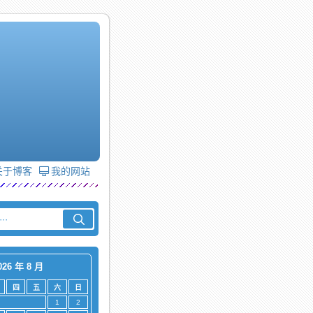
关于博客
我的网站
026 年 8 月
四
五
六
日
1
2