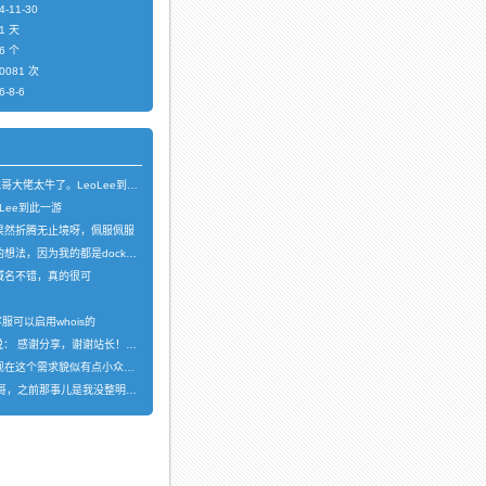
-11-30
1 天
6 个
081 次
-8-6
龙哥大佬太牛了。LeoLee到此一游
oLee到此一游
果然折腾无止境呀，佩服佩服
想法，因为我的都是docker容器…
域名不错，真的很可
，
服可以启用whois的
软说：
感谢分享，谢谢站长！！已收藏
在这个需求貌似有点小众，不过工具类我也…
，之前那事儿是我没整明白，搞个申请页…