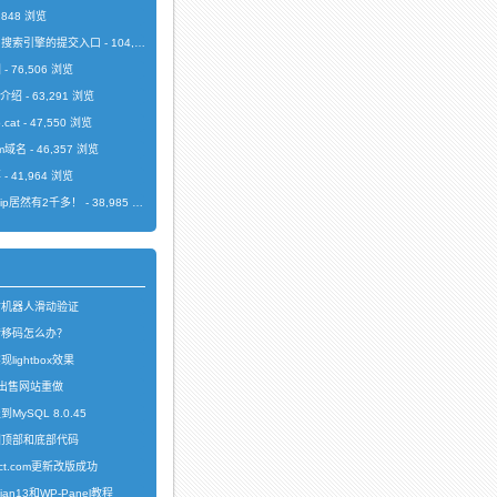
1,848 浏览
、搜索引擎的提交入口
- 104,566 浏览
因
- 76,506 浏览
序介绍
- 63,291 浏览
.cat
- 47,550 浏览
om域名
- 46,357 浏览
事
- 41,964 浏览
今日ip居然有2千多！
- 38,985 浏览
防机器人滑动验证
转移码怎么办？
ightbox效果
.com出售网站重做
ySQL 8.0.45
回顶部和底部代码
ct.com更新改版成功
an13和WP-Panel教程