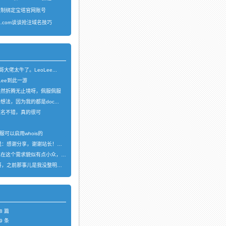
强制绑定宝塔官网账号
ea.com谈谈抢注域名技巧
龙哥大佬太牛了。LeoLee...
oLee到此一游
果然折腾无止境呀，佩服佩服
法，因为我的都是doc...
域名不错，真的很可
，
服可以启用whois的
说：感谢分享，谢谢站长！！已收藏
这个需求貌似有点小众，不过...
哥，之前那事儿是我没整明白，...
8 篇
9 条