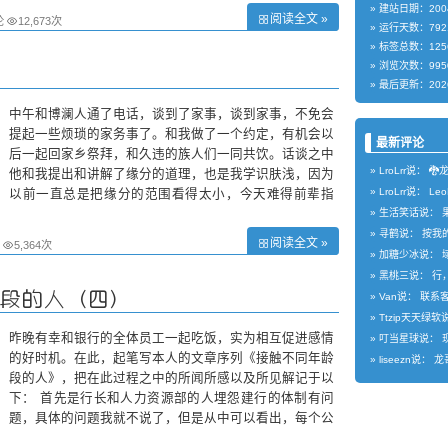
建站日期：2004
阅读全文 »
论
12,673次
运行天数：792
标签总数：125
浏览次数：9950
最后更新：2026
中午和博澜人通了电话，谈到了家事，谈到家事，不免会
提起一些烦琐的家务事了。和我做了一个约定，有机会以
最新评论
后一起回家乡祭拜，和久违的族人们一同共饮。话谈之中
LroLrr说：
🐉
他和我提出和讲解了缘分的道理，也是我学识肤浅，因为
LroLrr说：
Le
以前一直总是把缘分的范围看得太小，今天难得前辈指
点，略读解了缘分以及其重要！ （
生活笑话说：
寻鹤说：
按我的
阅读全文 »
5,364次
加糖少冰说：
黑桃三说：
行
段的人（四）
Van说：
联系客
Ttzip天天绿
昨晚有幸和银行的全体员工一起吃饭，实为相互促进感情
叮当星球说：
现
的好时机。在此，起笔写本人的文章序列《接触不同年龄
liseezn说：
龙哥
段的人》，把在此过程之中的所闻所感以及所见解记于以
下： 首先是行长和人力资源部的人埋怨建行的体制有问
题，具体的问题我就不说了，但是从中可以看出，每个公
司都存在一定的体制问题，其实我也经常埋怨我们公司的