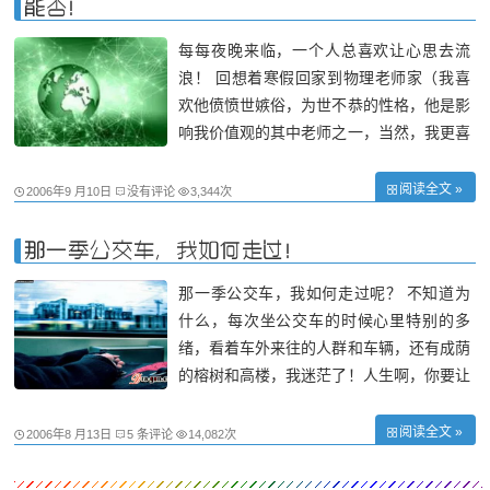
能否！
每每夜晚来临，一个人总喜欢让心思去流
浪！ 回想着寒假回家到物理老师家（我喜
欢他偾愤世嫉俗，为世不恭的性格，他是影
响我价值观的其中老师之一，当然，我更喜
欢别人谣传所谓他的凄美的“爱情故事”。我
还记得他把一段爱情的感语写在物理书的背
阅读全文 »
2006年9 月10日
没有评论
3,344次
封面，结果让我们全班的人为了偷抄那段
“名言”而没有安心听课了！）喝酒所听到，
那一季公交车，我如何走过！
那一季公交车，我如何走过呢？ 不知道为
什么，每次坐公交车的时候心里特别的多
绪，看着车外来往的人群和车辆，还有成荫
的榕树和高楼，我迷茫了！人生啊，你要让
我遇上和错过多少的人呢？这走走停停、跌
跌荡荡的旅程，何时才步到我心灵的归宿？
阅读全文 »
2006年8 月13日
5 条评论
14,082次
坐在公交车里，看着窗外，起伏地感触着自
己此时无意间想起的过去、现在和将来。