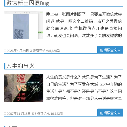
而不会像Apache环境那样跳转到a.com。
微信新出闪退Bug
对于
晚上被一张图片刷屏了，只要点开微信就会
闪退 就是上图这个二维码，点开之后微信
就会崩溃退出 手机微信点开也是直接闪
退，转发也会闪退，次数多了会触发微信的
安全模式 也有一些手机电脑不会崩溃，暂
时不清楚原因，是鸿蒙系统，但微信并不是
阅读全文 »
2023年4 月24日
没有评论
5,355次
最新版（8.0.28） 通过分析日志初步疑似
是某些OCR功能的更新，没做好测试
人生的意义
人生的意义是什么？就只是为了生活？为了
自己的生活？为了享受在大城市之中奔驰的
生活？是？都不是？还是是与不是？这个问
题很难回答，但是对于部分人来说是很容易
回答的。 还记得五六岁的时候有人问
我长大后你想做什么？我毫不犹豫的说：
阅读全文 »
2007年11 月13日
7 条评论
16,123次
“我要娶个像***一样漂亮的老婆”；后来到了
小学，没有人问我以后想成为什么，