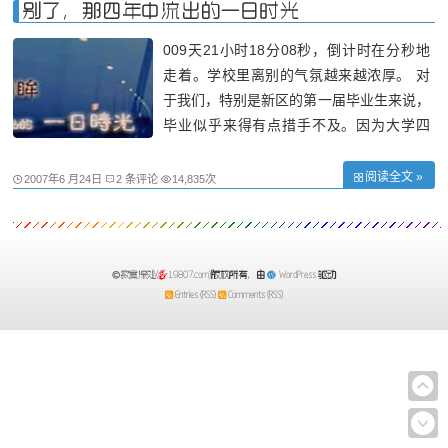
多夜晚，还记得卧谈的时候大家都在谈论自
别了，那四年中流出的一日时光
己的打
009天21小时18分08秒，倒计时在分秒地
走着。学校里离别的气氛越来越浓厚。 对
于我们，特别是新区的第一届毕业生来说，
毕业似乎来得有点措手不及。因为大学四
年，没有感受到学长学姐他们毕业的不舍、
他们的感伤、他们离去后校园里少了几分身
阅读全文 »
2007年6 月24日
2 条评论
14,835次
影却多了几多的空荡。所以，我都还来不及
思考，毕业的离歌就已经在年轻的校园里吟
寂寞深处(
19807.com)
版权所有，由
WordPress
驱动
Entries (RSS)
Comments (RSS)