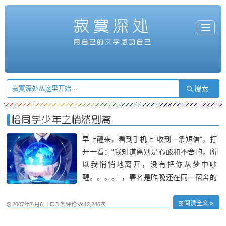
寂寞深处
T
o
g
用自己的文字感动自己
g
l
e
n
a
v
i
g
a
t
i
o
n
恰同学少年之悄然别离
早上醒来，看到手机上“收到一条短信”，打
开一看：“我知道离别是心酸和不舍的，所
以我悄悄地离开，没有把你从梦中吵
醒。。。。”，署名是昨晚还在同一宿舍的
最后一名舍友。走了，他还把最后一包烟留
在了我的桌子上，我知道，在这包烟的后
阅读全文 »
2007年7 月6日
3 条评论
12,246次
面，是藏着许多不忍的话别。 四年来的许