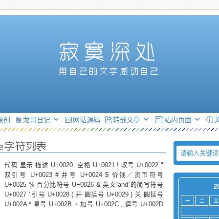
寂寞深处
用自己的文字感动自己
原创
龙哥日记
网站源码
转载文章
站内页面
de字符列表
代码 显示 描述 U+0020 空格 U+0021 ! 叹号 U+0022 "
双引号 U+0023 # 井号 U+0024 $ 价钱／货币符号
U+0025 % 百分比符号 U+0026 & 英文“and”的简写符号
2
U+0027 ' 引号 U+0028 ( 开 圆括号 U+0029 ) 关 圆括号
一
二
三
U+002A * 星号 U+002B + 加号 U+002C , 逗号 U+002D
- 连字号／减号 U+002E . 句号 U+002F / 由右上至左下