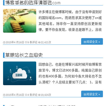
对应有中英意思，所以这前缀很热门，查询
博客域名的选择请首选com
许多博主在做博客时候，由于没有申请到好
的国际域名com，而退而求其次使用了cn或
其他域名，除非你一直坚持原创且更新规
律，要不你会发现，收录总是跟不上，且收
录排名总是靠后。 从本人变更几次域名的
亲身经历来看，博客域名的选择应该从以下
阅读全文 »
2015年4 月16日
9 条评论
22,421次
几个方面入手: 1、尽量选择简短的域名，
如果资金允许，可以购买一个简短的com域
草根站长之血泪史
名
回想自己，也是在博客兴起时候开始博客苦
旅至今，博文已达900多篇，纯属自己原创
的也有400多篇，为何如今各大排名也不怎
么滴呢？个人总结主要如下几点： 1、没有
稳定的主机。看了我的博文《本人的网页
+博客旅程》的朋友应该大概看出所以了，
阅读全文 »
2015年4 月16日
4 条评论
19,424次
我博客使用的主机有8cnc、益网数据、中
客数据、美橙互联、Webhostingpad、和