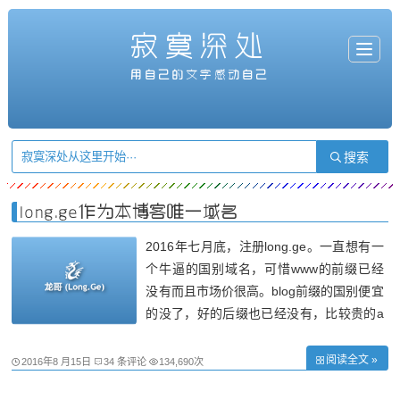
寂寞深处
T
o
g
用自己的文字感动自己
g
l
e
n
a
v
i
g
a
t
i
o
n
long.ge作为本博客唯一域名
2016年七月底，注册long.ge。一直想有一
个牛逼的国别域名，可惜www的前缀已经
没有而且市场价很高。blog前缀的国别便宜
的没了，好的后缀也已经没有，比较贵的a
g等一年要600多块。 虽然blog前缀很好，
但是没特点，域名很难起名，主要是太贵。
阅读全文 »
2016年8 月15日
34 条评论
134,690次
于是想到了域名long前缀的域名，由于long