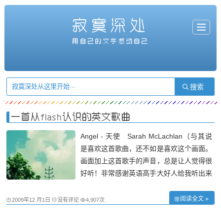
寂寞深处
T
o
g
用自己的文字感动自己
g
l
e
n
a
v
i
g
a
t
i
o
n
一首从flash认识的英文歌曲
Angel - 天使 Sarah McLachlan（与其说
是喜欢这首歌曲，还不如是喜欢这个画面。
画面加上这首歌手的声音，总是让人觉得很
好听！非常感谢英语高手大好人给我听出来
和找出来了这首歌曲！） Spend all your ti
me waiting - 耗尽你全部精力孤苦寻觅For t
阅读全文 »
2009年12 月1日
没有评论
4,907次
hat second chance - 只为了一次天使重现