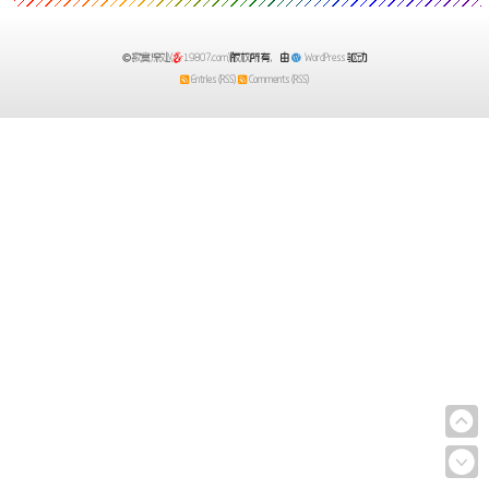
的机遇For a break t
寂寞深处(
19807.com)
版权所有，由
WordPress
驱动
Entries (RSS)
Comments (RSS)