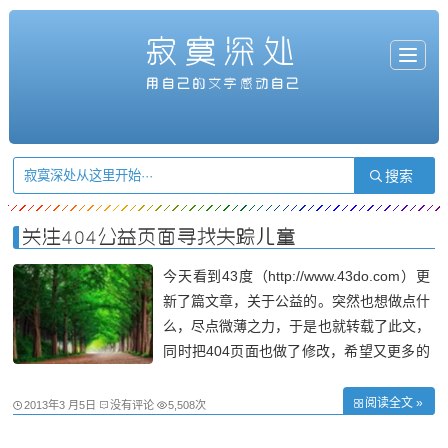
寂寞深处
T
o
g
用自己的文字感动自己
g
l
e
n
a
v
i
g
a
t
i
o
n
关注404公益页面寻找失踪儿童
今天看到43度（http://www.43do.com）更
新了篇文章，关于公益的。突然也想做点什
么，尽点微薄之力，于是也就转载了此文，
同时把404页面也做了修改，希望又更多的
人加入进来！ 什么是404 页面 ? ? ? 通俗
来讲，所有网站都有一个404 页面，当用户
阅读全文 »
2013年3 月5日
没有评论
5,508次
因为点击错误链接或权限问题被拒绝访问的