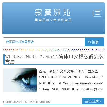
寂寞深处
T
o
g
用自己的文字感动自己
g
l
e
n
a
v
i
g
a
t
i
o
n
Windows Media Player11简体中文版破解安装
方法
首先，新建个文本文件，输入下面这些：
ON ERROR RESUME NEXT Dim VOL_P
ROD_KEY if Wscript.arguments.count<
1 then VOL_PROD_KEY=InputBox("Pow
ered By www.cnbeta.com"&vbCr&vbCr
&" 本程序将自动替换你当前
阅读全文 »
2010年8 月20日
2 条评论
8,373次