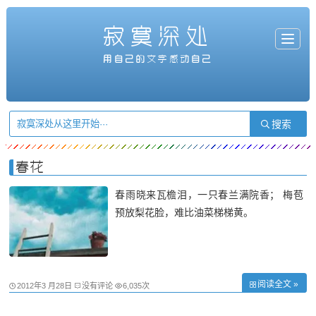
寂寞深处
T
o
g
用自己的文字感动自己
g
l
e
n
a
v
i
g
a
t
i
o
n
春花
春雨晓来瓦檐泪，一只春兰满院香； 梅苞
预放梨花脸，难比油菜梯梯黄。
阅读全文 »
2012年3 月28日
没有评论
6,035次