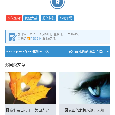
赏
关键词:
贸易大战
通货膨胀
郎咸平说
时间：2010年11 月28日，星期日，上午10:48。
通过
RSS 2.0
订阅源关注。
»
«
wordpress在win主机iis下实现伪静态的方法
农产品涨价到底富了谁？
同类文章
我们要当心了，美国人是这样搞垮日本的
真正的危机来源于无知