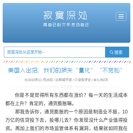
寂寞深处
T
o
g
用自己的文字感动自己
g
l
e
n
a
v
i
g
a
t
i
o
n
美国人出招，我们的损失“量化”“不宽松”
2010年11 月28日
/
郎咸平说
/
没有评论
/
3,392次
你是不是觉得所有东西都在涨价？每一天的生活成本
都在上升？肯定的，通货膨胀嘛。
那我告诉你，通货膨胀的一个原因是制造业不振，10
万亿的信贷投下去，投哪儿去？你发现没什么产业值得投
资。再加上我们的市场监管体系有漏洞，结果就如同我在