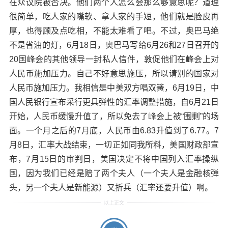
在众议院被否决。他们两个人怎么会那么够意思呢？道理
很简单，吃人家的嘴软、拿人家的手短，他们就是脸皮再
厚，也得顾及点吃相，不能太难看了吧。不过，奥巴马绝
不是省油的灯，6月18日，奥巴马写给6月26和27日召开的
20国峰会的其他领导一封私人信件，敦促他们在峰会上对
人民币施加压力。自己不好意思施压，所以请别的国家对
人民币施加压力。我相信是中美双方唱双簧，6月19日，中
国人民银行宣布采行更具弹性的汇率调整措施，自6月21日
开始，人民币缓慢升值了，所以免去了峰会上被“围剿”的场
面。一个月之后的7月底，人民币由6.83升值到了6.77。7
月8日，汇率大战结束，一切正如同我所料，美国财政部宣
布，7月15日的审判日，美国决定不将中国列入汇率操纵
国，因为我们已经是赔了两个夫人（一个夫人是金融核弹
头，另一个夫人是新能源）又折兵（汇率还要升值）啊。