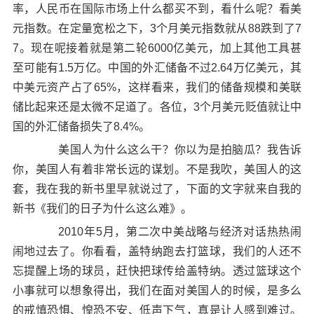
率，人民币在国际市场上什么都买不到，看什么呢？看美
元指数。在定量宽松之下，3个月美元指数就从88跌到了7
7。现在呢接着就是第二轮6000亿美元，加上其他工具甚
至可能有1.5万亿。中国的外汇储备不过2.64万亿美元，其
中美元资产占了65%，这样看来，我们的储备规模和美联
储比起来还是太微不足道了。各位，3个月美元贬值就让中
国的外汇储备损失了8.4%。
美国人为什么这么干？你以为是拍脑瓜？我告诉
你，美国人有着非常长远的谋划。不是我吹，美国人的这
套，我在我的新书里早就说过了，下面的文字就来自我的
新书《我们的日子为什么这么难》。
2010年5月，第二次中美战略与经济对话热热闹
闹地过去了。你看看，盖特纳跑去打篮球，我们的人还不
忘提醒上场的球员，赶快把球传给盖特纳。透过篮球这个
小事就可以想象得出，我们在面对美国人的时候，是多么
的戒慎恐惧、惶恐不安、低声下气，真是让人感到难过。