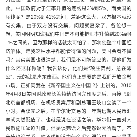
此，中国政府对于汇率升值的底线是3%到5%。而美国的
底线呢？是20%到41%之间，差距这么大，双方根本就没
有交集。由于双方没有交集，问题就复杂了。各位想一
想，美国明明知道我们中国是不可能把汇率升值到20%到4
1%之间的，因为那样的话就太可怕了，那将使整个中国经
济解体。连我这种水平都能看得懂的问题，美国会看不懂
吗？其实美国也很清楚，我们是不可能答应的，那他们为
什么还这样做呢？我告诉你，他们是“项庄舞剑，意在沛
公”，玩的就是声东击西。他们真正想要的是我们开放金融
市场。正如同我在《新帝国主义在中国 2》上讲的，2010
年4月8日美国财政部长盖特纳访问完印度之后，直接飞到
北京首都机场，在机场贵宾厅和副总理王岐山会谈了一个
小时。会谈完之后，在华尔街交易的一年期远期人民币汇
率就突然贬值了。也就是说在谈话之前，华尔街一直对人
民币施压逼迫升值，但是谈完话之后竟然说无所谓了，不
升值也没关系。你不想知道为什么吗？很简单，一定是我