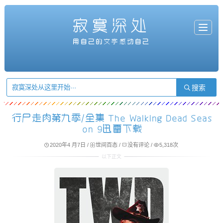
寂寞深处
T
o
g
用自己的文字感动自己
g
l
e
n
a
v
i
g
a
t
i
o
n
行尸走肉第九季/全集 The Walking Dead Seas
on 9迅雷下载
2020年4 月7日
/
世间百态
/
没有评论
/
5,318次