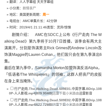
翻译：
人人字幕组 天天字幕组
小分类：
剧情
丧尸
地区：
美国
更新周期：
周一
电视台：
AMC
单集片长：
42分钟
时间：
2019/4/1 21:11:46
类型：
灵异/惊悚
剧情介绍： AMC在SDCC上公布《行尸走肉 The W
alking Dead》第九季将于10月7日首播，该季会有两大主
演离开，分别是饰演男主Rick Grimes的Andrew Lincoln及
饰演Maggie的Lauren Cohan，他们皆只会在第九季演出6
集。
最后在第九季中，Samantha Morton加盟饰演反派Alpha，
「低语者/The Whisperers」的领袖，这群人把丧尸的皮扳
在身上来当掩饰。
行尸走肉.The.Walking.Dead.S09E01.中英字幕.BDrip.108
0P-人人影视.mp4
[809.95MB]
迅雷下载
小米路由
迅雷影音
行尸走肉.The.Walking.Dead.S09E02.中英字幕.BDrip.108
0P-人人影视.mp4
[622.72MB]
迅雷下载
小米路由
迅雷影音