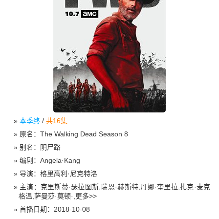
本季终
/
共16集
原名：
The Walking Dead Season 8
别名：
阴尸路
编剧：
Angela·Kang
导演：
格里高利·尼克特洛
主演：
克里斯蒂·瑟拉图斯,瑞恩·赫斯特,丹娜·奎里拉,扎克·麦克
格温,萨曼莎·莫顿·,
更多>>
首播日期：
2018-10-08